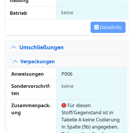
habung
keine
Betrieb
Detailinfo
Umschließungen
Ver­pack­un­gen
An­wei­sun­gen
P006
Son­der­vor­schrif­
keine
ten
Zu­sam­men­pack­
Für diesen
ung
Stoff/Gegenstand ist in
Tabelle A keine Codierung
in Spalte (9b) angegeben.