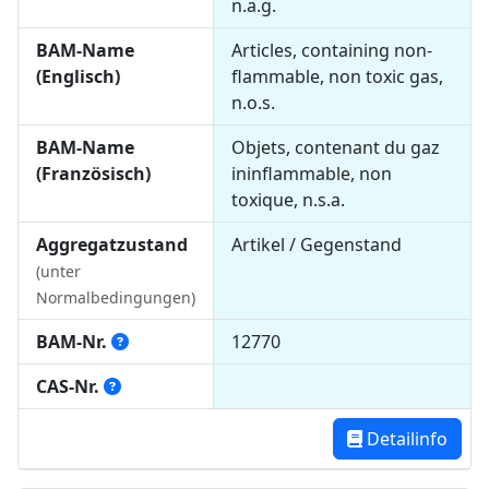
n.a.g.
BAM-Name
Articles, containing non-
(Englisch)
flammable, non toxic gas,
n.o.s.
BAM-Name
Objets, contenant du gaz
(Französisch)
ininflammable, non
toxique, n.s.a.
Aggregatzustand
Artikel / Gegenstand
(
unter
Normalbedingungen
)
BAM-Nr.
12770
CAS-Nr.
Detailinfo