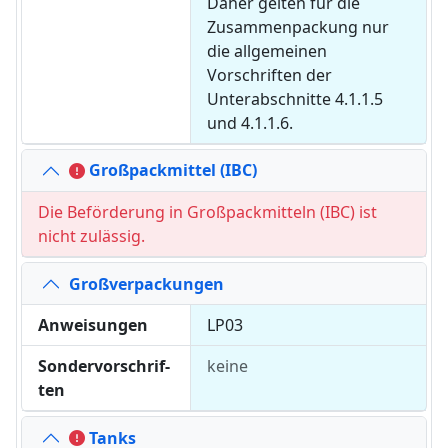
Daher gelten für die
Zusammenpackung nur
die allgemeinen
Vorschriften der
Unterabschnitte 4.1.1.5
und 4.1.1.6.
Groß­pack­mit­tel (IBC)
Die Beförderung in Großpackmitteln (IBC) ist
nicht zulässig.
Groß­ver­pack­un­gen
An­wei­sun­gen
LP03
Son­der­vor­schrif­
keine
ten
Tanks