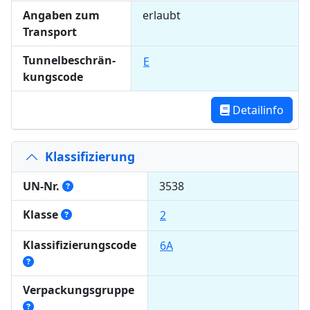
Angaben zum
erlaubt
Transport
Tun­nel­be­schrän­
E
kungs­code
Detailinfo
Klassifizierung
UN-Nr.
3538
Klasse
2
Klassifizierungscode
6A
Verpackungsgruppe