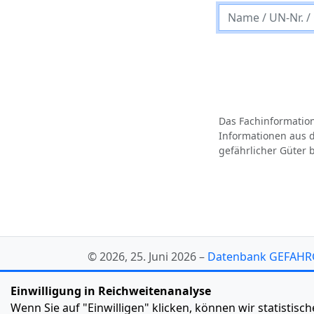
Das Fachinformati
Informationen aus d
gefährlicher Güter 
© 2026, 25. Juni 2026 –
Datenbank GEFAHR
Impressum
Barrierefreiheit
Einwilligung in Reichweitenanalyse
Wenn Sie auf "Einwilligen" klicken, können wir statisti
Tracking für diese Webseite aktivieren/