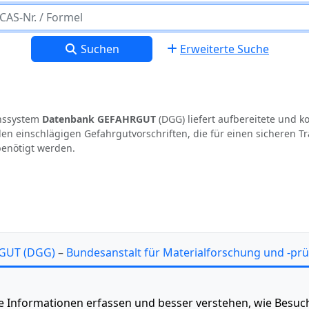
Suchen
Erweiterte Suche
onssystem
Datenbank GEFAHRGUT
(DGG) liefert aufbereitete und 
en einschlägigen Gefahrgutvorschriften, die für einen sicheren T
benötigt werden.
GUT (DGG)
–
Bundesanstalt für Material­forschung und
-pr
Datenschutz
Rechtliche Hinweise
sche Informationen erfassen und besser verstehen, wie Bes
deaktivieren
:
Piwik/Matomo
oder