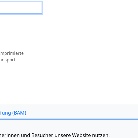
komprimierte
ransport
üfung (BAM)
ucherinnen und Besucher unsere Website nutzen.