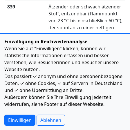
839
Ätzender oder schwach ätzender
Stoff, entzündbar (Flammpunkt
von 23 °C bis einschließlich 60 °C),
der spontan zu einer heftigen
Reaktion führen kann
Einwilligung in Reichweitenanalyse
X839
Ätzender oder schwach ätzender
Wenn Sie auf "Einwilligen" klicken, können wir
Stoff, entzündbar (Flammpunkt
statistische Informationen erfassen und besser
von 23 °C bis einschließlich 60 °C),
verstehen, wie Besucherinnen und Besucher unsere
der spontan zu einer heftigen
Website nutzen.
Reaktion führen kann und der
Das passiert ✓ anonym und ohne personenbezogene
mit Wasser gefährlich reagiert
Daten, ✓ ohne Cookies, ✓ auf Servern in Deutschland
(Wasser darf nur im
und ✓ ohne Übermittlung an Dritte.
Einverständnis mit
Außerdem können Sie Ihre Einwilligung jederzeit
Sachverständigen verwendet
widerrufen, siehe Footer auf dieser Webseite.
werden)
Einwilligen
Ablehnen
84
Ätzender fester Stoff, entzündbar
oder selbsterhitzungsfähig