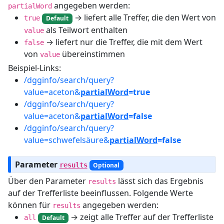
angegeben werden:
partialWord
→ liefert alle Treffer, die den Wert von
true
Default
als Teilwort enthalten
value
→ liefert nur die Treffer, die mit dem Wert
false
von
übereinstimmen
value
Beispiel-Links:
/dgginfo/search/query?
value=aceton&
partialWord
=true
/dgginfo/search/query?
value=aceton&
partialWord
=false
/dgginfo/search/query?
value=schwefelsäure&
partialWord
=false
Parameter
results
Optional
Über den Parameter
lässt sich das Ergebnis
results
auf der Trefferliste beeinflussen. Folgende Werte
können für
angegeben werden:
results
→ zeigt alle Treffer auf der Trefferliste
all
Default